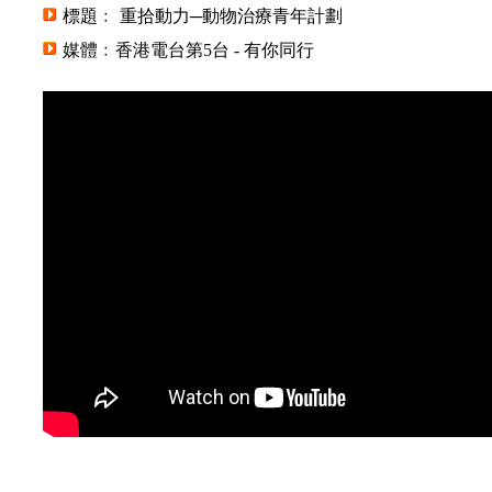
標題﹕ 重拾動力─動物治療青年計劃
媒體﹕香港電台第5台 - 有你同行