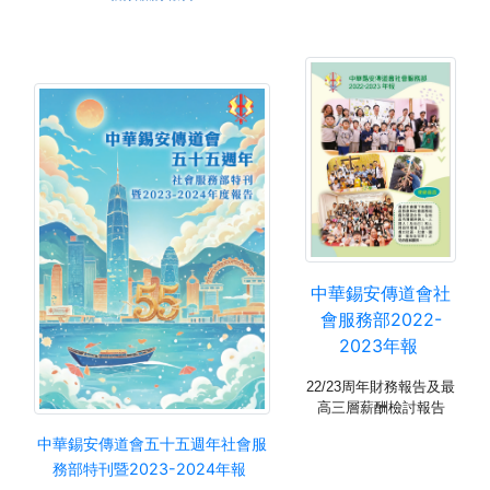
中華錫安傳道會社
會服務部2022-
2023年報
22/23
周年財務報告
及最
高三層薪酬檢討報告
中華錫安傳道會五十五週年社會服
務部特刊暨2023-2024年報