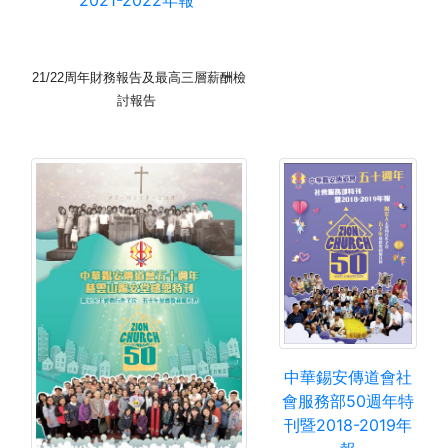
21/22
周年財務報告
及最高三層薪酬檢
討報告
中華錫安傳道會社
會服務部50週年特
刊暨2018-2019年