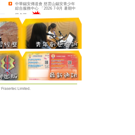
中華錫安傳道會 慈雲山錫安青少年
綜合服務中心 「2026 7-9月 暑期中
籤名單」
中華錫安傳道會 「2026年賣旗籌款
收支報告」
中華錫安傳道會 「2026年 升K1適應
班 (20/7-14/8) 現已接受報名」
更多資訊
y
Frasertec Limited
.