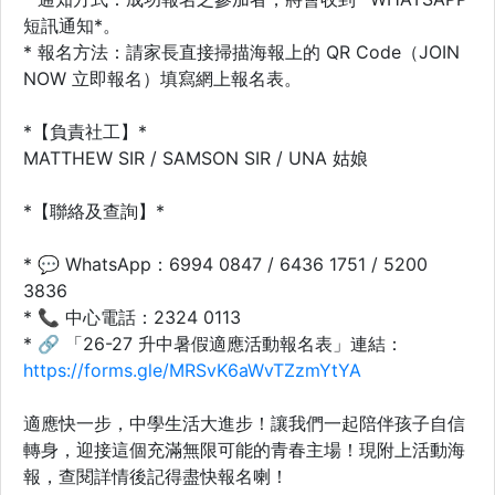
短訊通知*。
* 報名方法：請家長直接掃描海報上的 QR Code（JOIN
NOW 立即報名）填寫網上報名表。
*【負責社工】*
MATTHEW SIR / SAMSON SIR / UNA 姑娘
*【聯絡及查詢】*
* 💬 WhatsApp：6994 0847 / 6436 1751 / 5200
3836
* 📞 中心電話：2324 0113
* 🔗 「26-27 升中暑假適應活動報名表」連結：
https://forms.gle/MRSvK6aWvTZzmYtYA
適應快一步，中學生活大進步！讓我們一起陪伴孩子自信
轉身，迎接這個充滿無限可能的青春主場！現附上活動海
報，查閱詳情後記得盡快報名喇！