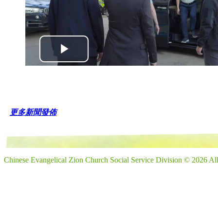
更多新聞發佈
Chinese Evangelical Zion Church Social Service Division © 2026 Al