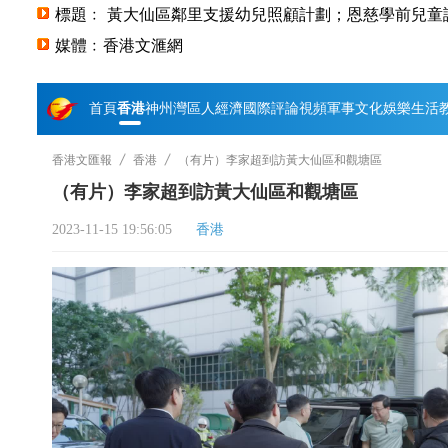
標題﹕ 黃大仙區鄰里支援幼兒照顧計劃；恩慈學前兒童
媒體﹕香港文滙網