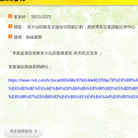
更新於﹕ 15/11/2023
標題﹕ 黃大仙區鄰里支援幼兒照顧計劃；恩慈學前兒童課餘託管中心
媒體﹕無線新聞
」
「李家超落區視察黃大仙及觀塘屋邨 與市民交流等
直接連結無線新聞網址：
https://news.tvb.com/tc/local/655496c870d14de9137b5e73/%E6%B
%E6%9D%8E%E5%AE%B6%E8%B6%85%E8%90%BD%E5%8D%80
%E8%88%87%E5%B8%82%E6%B0%91%E4%BA%A4%E6%B5%81%E7%AD
更多新聞發佈