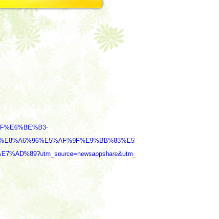
8%AF%E6%BE%B3-
%E8%A6%96%E5%AF%9F%E9%BB%83%E5%A4%A7%E4%BB%99%E5%
%89?utm_source=newsappshare&utm_medium=referral