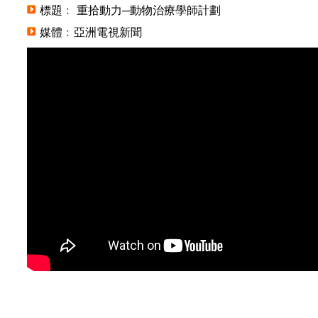
標題﹕ 重拾動力─動物治療學師計劃
媒體﹕亞洲電視新聞