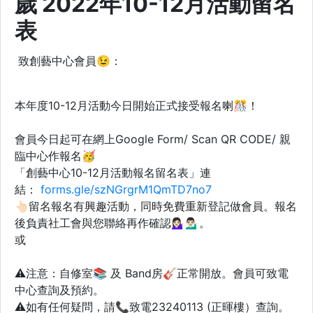
歲 2022年10-12月活動留名
表
致創藝中心會員😉：
本年度10-12月活動今日開始正式接受報名喇🎊！
會員今日起可在網上Google Form/ Scan QR CODE/ 親
臨中心作報名🥳
「創藝中心10-12月活動報名留名表」連
結：
forms.gle/szNGrgrM1QmTD7no7
👆🏻留名報名有興趣活動，同時免費重新登記做會員。報名
後負責社工會與您聯絡再作確認💁🏻‍♀️💁🏻‍♂️。
或
⚠️注意：自修室📚 及 Band房🎸正常開放。會員可致電
中心查詢及預約。
⚠️如有任何疑問，請📞致電23240113 (正暉樓）查詢。