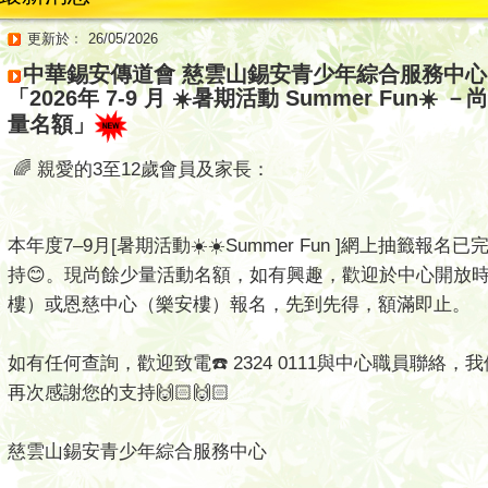
更新於﹕ 26/05/2026
中華錫安傳道會 慈雲山錫安青少年綜合服務中心
「2026年 7-9 月 ☀️暑期活動 Summer Fun☀️ 
量名額」
🌈 親愛的3至12歲會員及家長：
本年度7–9月[暑期活動☀️☀️Summer Fun ]網上抽籤報
持😊。現尚餘少量活動名額，如有興趣，歡迎於中心開放
樓）或恩慈中心（樂安樓）報名，先到先得，額滿即止。
如有任何查詢，歡迎致電☎️ 2324 0111與中心職員聯絡，
再次感謝您的支持🙌🏻🙌🏻
慈雲山錫安青少年綜合服務中心